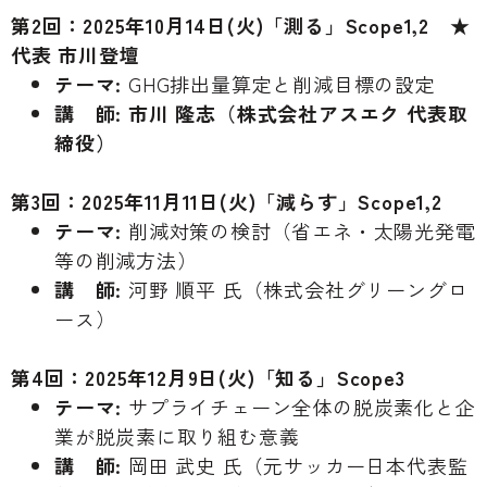
第2回：2025年10月14日(火)「測る」Scope1,2 ★
代表 市川登壇
テーマ:
GHG排出量算定と削減目標の設定
講 師:
市川 隆志（株式会社アスエク 代表取
締役）
第3回：2025年11月11日(火)「減らす」Scope1,2
テーマ:
削減対策の検討（省エネ・太陽光発電
等の削減方法）
講 師:
河野 順平 氏（株式会社グリーングロ
ース）
第4回：2025年12月9日(火)「知る」Scope3
テーマ:
サプライチェーン全体の脱炭素化と企
業が脱炭素に取り組む意義
講 師:
岡田 武史 氏（元サッカー日本代表監