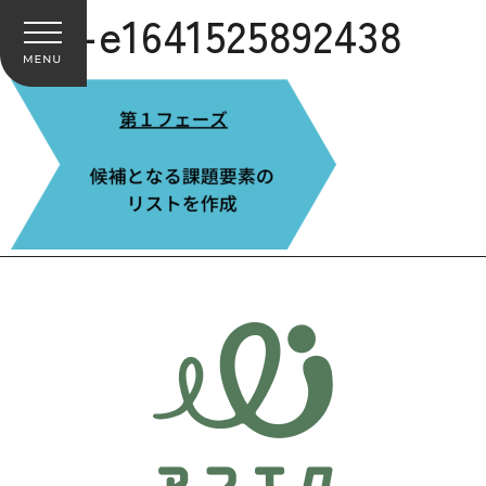
1-1-e1641525892438