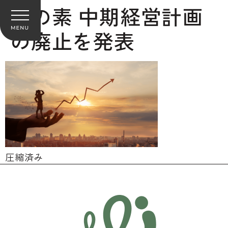
味の素 中期経営計画
の廃止を発表
圧縮済み