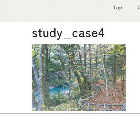
Top
study_case4